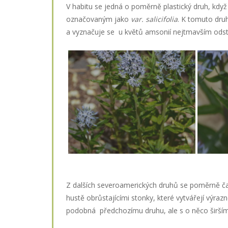
V habitu se jedná o poměrně plastický druh, kdy
označovaným jako
var. salicifolia
. K tomuto druh
a vyznačuje se u květů amsonií nejtmavším ods
Z dalších severoamerických druhů se poměrně 
hustě obrůstajícími stonky, které vytvářejí výraz
podobná předchozímu druhu, ale s o něco širším