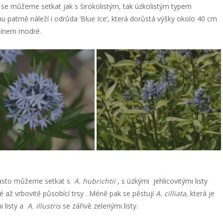
ž se můžeme setkat jak s širokolistým, tak úzkolistým typem
u patrně náleží i odrůda ‘Blue Ice‘, která dorůstá výšky okolo 40 cm
tínem modré.
často můžeme setkat s
A. hubrichtii
, s úzkými jehlicovitými listy
né až vrbovitě působící trsy . Méně pak se pěstují
A. cilliata,
která je
i listy a
A. illustris
se zářivě zelenými listy.