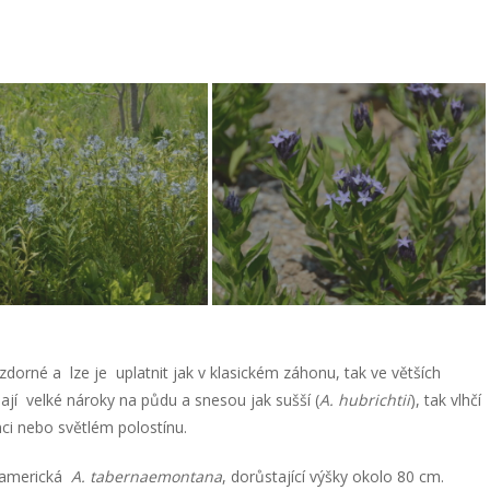
orné a lze je uplatnit jak v klasickém záhonu, tak ve větších
ají velké nároky na půdu a snesou jak sušší (
A. hubrichtii
), tak vlhčí
nci nebo světlém polostínu.
oamerická
A. tabernaemontana
, dorůstající výšky okolo 80 cm.