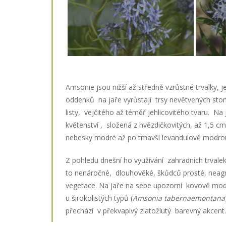
Amsonie jsou nižší až středně vzrůstné trvalky, 
oddenků na jaře vyrůstají trsy nevětvených ston
listy, vejčitého až téměř jehlicovitého tvaru. Na
květenství , složená z hvězdičkovitých, až 1,5 cm
nebesky modré až po tmavší levandulově modro
Z pohledu dnešní ho využívání zahradních trvalek 
to nenáročné, dlouhověké, škůdců prosté, neagres
vegetace. Na jaře na sebe upozorní kovově modrý
u širokolistých typů (
Amsonia
tabernaemontana
přechází v překvapivý zlatožlutý barevný akcent.