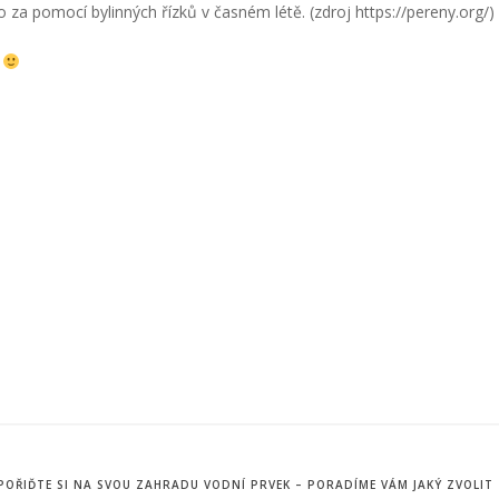
a pomocí bylinných řízků v časném létě. (zdroj https://pereny.org/)
í
POŘIĎTE SI NA SVOU ZAHRADU VODNÍ PRVEK – PORADÍME VÁM JAKÝ ZVOLIT