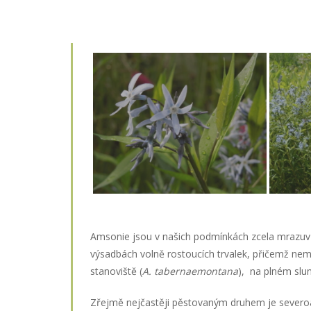
Amsonie jsou v našich podmínkách zcela mrazuvzd
výsadbách volně rostoucích trvalek, přičemž nem
stanoviště (
A. tabernaemontana
), na plném slu
Zřejmě nejčastěji pěstovaným druhem je sever