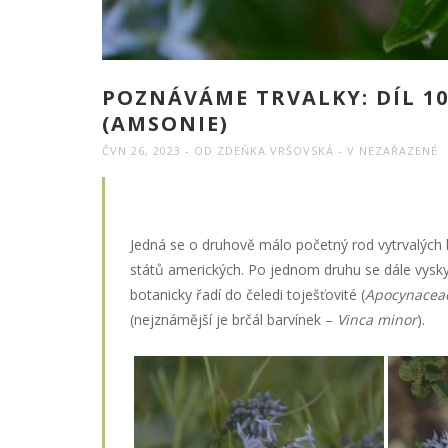
POZNÁVÁME TRVALKY: DÍL 10
(AMSONIE)
ČVN 26, 2023
OD
ZDEŇKA VRŠOVSKÁ
V
NEZAŘAZENÉ
Jedná se o druhově málo početný rod vytrvalých 
států amerických. Po jednom druhu se dále vysk
botanicky řadí do čeledi toješťovité (
Apocynacea
(nejznámější je brčál barvínek –
Vinca
minor
).