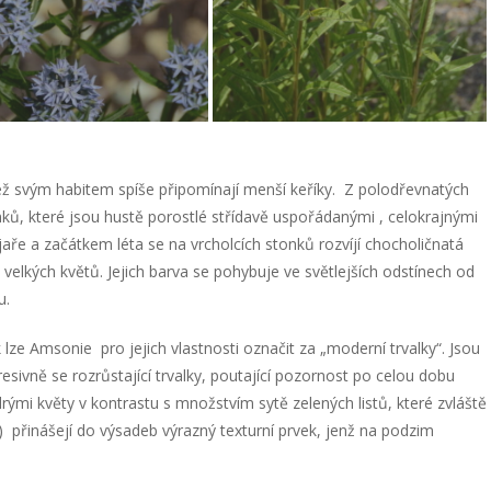
jež svým habitem spíše připomínají menší keříky. Z polodřevnatých
ků, které jsou hustě porostlé střídavě uspořádanými , celokrajnými
 jaře a začátkem léta se na vrcholcích stonků rozvíjí chocholičnatá
 velkých květů. Jejich barva se pohybuje ve světlejších odstínech od
u.
lze Amsonie pro jejich vlastnosti označit za „moderní trvalky“. Jsou
ivně se rozrůstající trvalky, poutající pozornost po celou dobu
mi květy v kontrastu s množstvím sytě zelených listů, které zvláště
) přinášejí do výsadeb výrazný texturní prvek, jenž na podzim