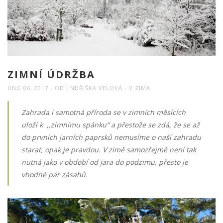
ZIMNÍ ÚDRŽBA
ÚNO 06, 2017
OD
JINDŘIŠKA VELOVÁ
V
ZIMA
Zahrada i samotná příroda se v zimních měsících
uloží k ,,zimnímu spánku“ a přestože se zdá, že se až
do prvních jarních paprsků nemusíme o naší zahradu
starat, opak je pravdou. V zimě samozřejmě není tak
nutná jako v období od jara do podzimu, přesto je
vhodné pár zásahů.