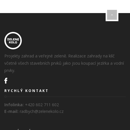
Projekty zahrad a veřejné zeleně. Realizace zahrady na klíč
včetně všech stavebních prvků jako jsou koupací jezírka a vodní
prvky.
RYCHLÝ KONTAKT
Infolinka:
+420 602 711 602
E-mail:
radbych@zelenekolo.cz