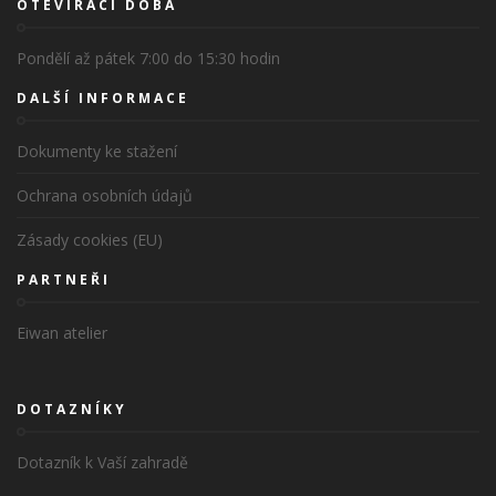
OTEVÍRACÍ DOBA
Pondělí až pátek 7:00 do 15:30 hodin
DALŠÍ INFORMACE
Dokumenty ke stažení
Ochrana osobních údajů
Zásady cookies (EU)
PARTNEŘI
Eiwan atelier
DOTAZNÍKY
Dotazník k Vaší zahradě