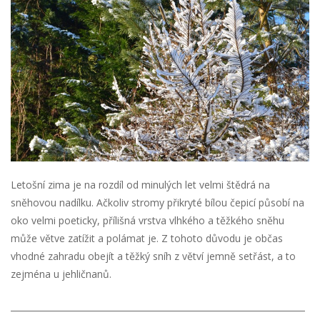
Letošní zima je na rozdíl od minulých let velmi štědrá na
sněhovou nadílku. Ačkoliv stromy přikryté bílou čepicí působí na
oko velmi poeticky, přílišná vrstva vlhkého a těžkého sněhu
může větve zatížit a polámat je. Z tohoto důvodu je občas
vhodné zahradu obejít a těžký sníh z větví jemně setřást, a to
zejména u jehličnanů.