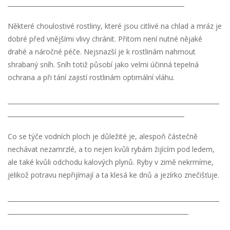
Některé choulostivé rostliny, které jsou citlivé na chlad a mráz je
dobré před vnějšími vlivy chránit. Přitom není nutné nějaké
drahé a náročné péče. Nejsnazší je k rostlinám nahrnout
shrabaný sníh. Sníh totiž působí jako velmi účinná tepelná
ochrana a při tání zajistí rostlinám optimální vláhu.
Co se týče vodních ploch je důležité je, alespoň částečně
nechávat nezamrzlé, a to nejen kvůli rybám žijícím pod ledem,
ale také kvůli odchodu kalových plynů. Ryby v zimě nekrmíme,
jelikož potravu nepřijímají a ta klesá ke dnů a jezírko znečišťuje.