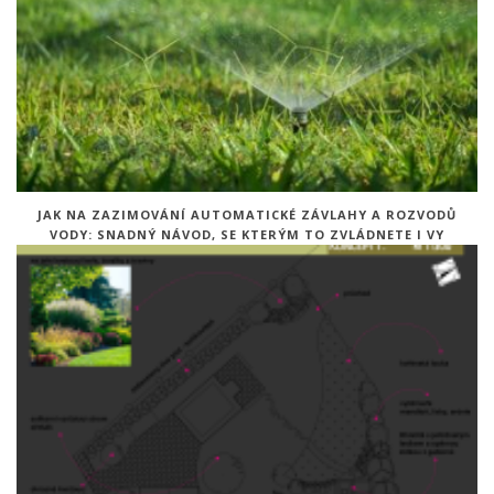
JAK NA ZAZIMOVÁNÍ AUTOMATICKÉ ZÁVLAHY A ROZVODŮ
VODY: SNADNÝ NÁVOD, SE KTERÝM TO ZVLÁDNETE I VY