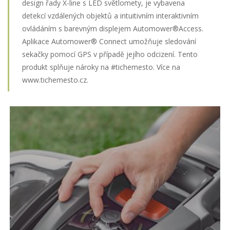
design řady X-line s LED světlomety, je vybavena
detekcí vzdálených objektů a intuitivním interaktivním
ovládáním s barevným displejem Automower®Access.
Aplikace Automower® Connect umožňuje sledování
sekačky pomocí GPS v případě jejího odcizení. Tento
produkt splňuje nároky na #tichemesto. Více na
www.tichemesto.cz.