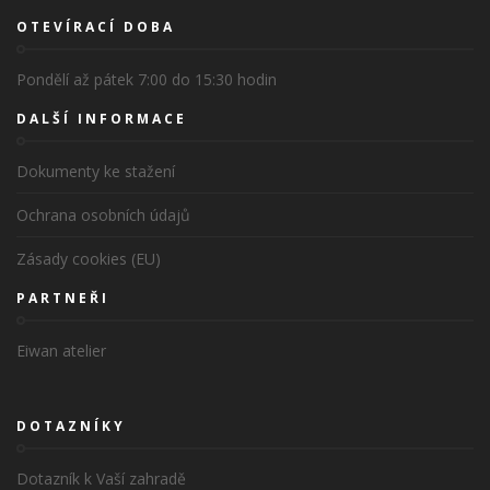
OTEVÍRACÍ DOBA
Pondělí až pátek 7:00 do 15:30 hodin
DALŠÍ INFORMACE
Dokumenty ke stažení
Ochrana osobních údajů
Zásady cookies (EU)
PARTNEŘI
Eiwan atelier
DOTAZNÍKY
Dotazník k Vaší zahradě