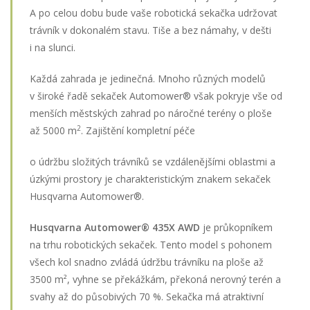
A po celou dobu bude vaše robotická sekačka udržovat
trávník v dokonalém stavu. Tiše a bez námahy, v dešti
i na slunci.
Každá zahrada je jedinečná. Mnoho různých modelů
v široké řadě sekaček Automower® však pokryje vše od
menších městských zahrad po náročné terény o ploše
2
až 5000 m
. Zajištění kompletní péče
o údržbu složitých trávníků se vzdálenějšími oblastmi a
úzkými prostory je charakteristickým znakem sekaček
Husqvarna Automower®.
Husqvarna Automower® 435X AWD
je průkopníkem
na trhu robotických sekaček. Tento model s pohonem
všech kol snadno zvládá údržbu trávníku na ploše až
3500 m², vyhne se překážkám, překoná nerovný terén a
svahy až do působivých 70 %. Sekačka má atraktivní