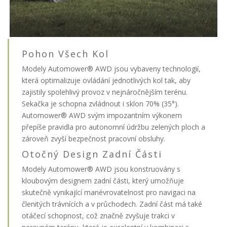
Pohon Všech Kol
Modely Automower® AWD jsou vybaveny technologií,
která optimalizuje ovládání jednotlivých kol tak, aby
zajistily spolehlivý provoz v nejnáročnějším terénu.
Sekačka je schopna zvládnout i sklon 70% (35°).
Automower® AWD svým impozantním výkonem
přepíše pravidla pro autonomní údržbu zelených ploch a
zároveň zvyší bezpečnost pracovní obsluhy.
Otočný Design Zadní Části
Modely Automower® AWD jsou konstruovány s
kloubovým designem zadní části, který umožňuje
skutečně vynikající manévrovatelnost pro navigaci na
členitých trávnících a v průchodech. Zadní část má také
otáčecí schopnost, což značně zvyšuje trakci v