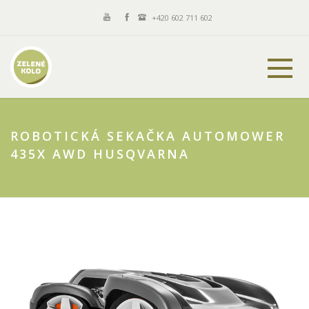
+420 602 711 602
ROBOTICKÁ SEKAČKA AUTOMOWER
435X AWD HUSQVARNA