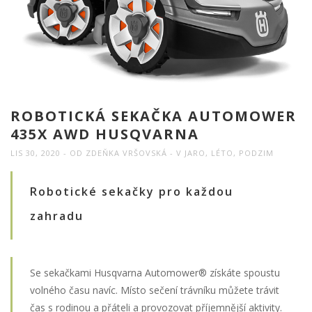
ROBOTICKÁ SEKAČKA AUTOMOWER
435X AWD HUSQVARNA
LIS 30, 2020
OD
ZDEŇKA VRŠOVSKÁ
V
JARO
,
LÉTO
,
PODZIM
Robotické sekačky pro každou
zahradu
Se sekačkami Husqvarna Automower® získáte spoustu
volného času navíc. Místo sečení trávníku můžete trávit
čas s rodinou a přáteli a provozovat příjemnější aktivity.