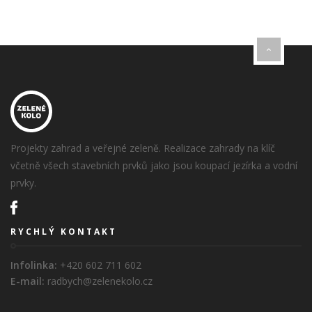
Projekty zahrad a veřejné zeleně. Realizace zahrady na klíč
včetně všech stavebních prvků jako jsou koupací jezírka a vodní
prvky.
RYCHLÝ KONTAKT
Infolinka:
+420 602 711 602
E-mail:
radbych@zelenekolo.cz