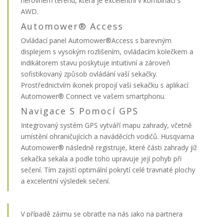
nerovném terénu, která je excelentní v kombinaci s
AWD.
Automower® Access
Ovládací panel Automower®Access s barevným
displejem s vysokým rozlišením, ovládacím kolečkem a
indikátorem stavu poskytuje intuitivní a zároveň
sofistikovaný způsob ovládání vaší sekačky.
Prostřednictvím ikonek propojí vaši sekačku s aplikací
Automower® Connect ve vašem smartphonu.
Navigace S Pomocí GPS
Integrovaný systém GPS vytváří mapu zahrady, včetně
umístění ohraničujících a naváděcích vodičů. Husqvarna
Automower® následně registruje, které části zahrady již
sekačka sekala a podle toho upravuje její pohyb při
sečení. Tím zajistí optimální pokrytí celé travnaté plochy
a excelentní výsledek sečení.
V případě zájmu se obraťte na nás jako na partnera