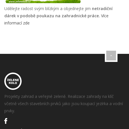
Udělejte radost svým blízkým a objednejte jim
netradiční
dárek v podobě poukazu na zahradnické práce.
Více
informací zde
Projekty zahrad a veřejné zeleně. Realizace zahrady na klíč
včetně všech stavebních prvků jako jsou koupací jezírka a vodní
prvky.