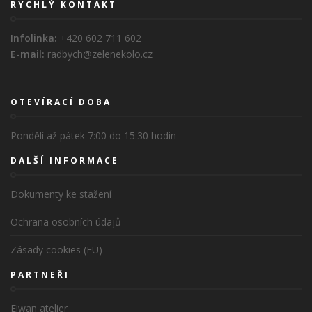
RYCHLÝ KONTAKT
Infolinka:
+420 602 711 602
E-mail:
radbych@zelenekolo.cz
OTEVÍRACÍ DOBA
Pondělí až pátek 7:00 do 15:30 hodin
DALŠÍ INFORMACE
Dokumenty ke stažení
Ochrana osobních údajů
Zásady cookies (EU)
PARTNEŘI
Eiwan atelier