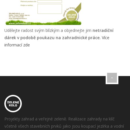
Udělejte radost svým blízkým a objednejte jim
netradiční
dárek v podobě poukazu na zahradnické práce.
Více
informací zde
Projekty zahrad a veřejné zeleně. Realizace zahrady na klíč
včetně všech stavebních prvků jako jsou koupací jezírka a vodní