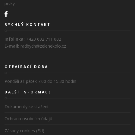
prvky.
RYCHLÝ KONTAKT
Infolinka:
+420 602 711 602
E-mail:
radbych@zelenekolo.cz
OTEVÍRACÍ DOBA
Pondělí až pátek 7:00 do 15:30 hodin
DALŠÍ INFORMACE
Dokumenty ke stažení
Ochrana osobních údajů
Zásady cookies (EU)