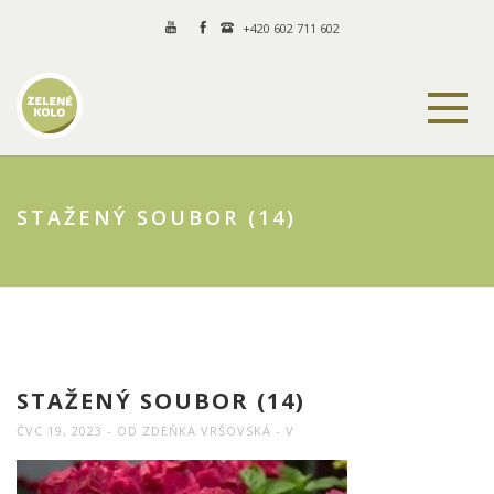
+420 602 711 602
STAŽENÝ SOUBOR (14)
STAŽENÝ SOUBOR (14)
ČVC 19, 2023
OD
ZDEŇKA VRŠOVSKÁ
V