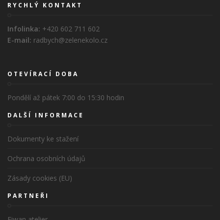
RYCHLÝ KONTAKT
Infolinka:
+420 602 711 602
E-mail:
radbych@zelenekolo.cz
OTEVÍRACÍ DOBA
Pondělí až pátek 7:00 do 15:30 hodin
DALŠÍ INFORMACE
Dokumenty ke stažení
Ochrana osobních údajů
Zásady cookies (EU)
PARTNEŘI
Eiwan atelier