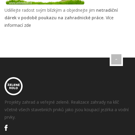
Udělejte radost svým blízkým a objednejte jim
netradiční
dárek v podobě poukazu na zahradnické práce.
Více
informací zde
Projekty zahrad a veřejné zeleně. Realizace zahrady na klíč
včetně všech stavebních prvků jako jsou koupací jezírka a vodní
prvky.