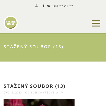
+420 602 711 602
STAŽENÝ SOUBOR (13)
STAŽENÝ SOUBOR (13)
ČVC 19, 2023
OD
ZDEŇKA VRŠOVSKÁ
V