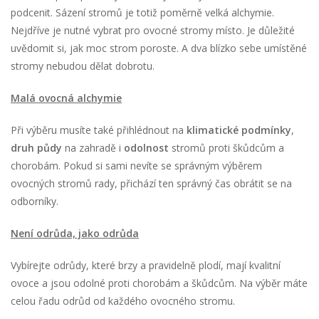
podcenit. Sázení stromů je totiž poměrně velká alchymie.
Nejdříve je nutné vybrat pro ovocné stromy místo. Je důležité
uvědomit si, jak moc strom poroste. A dva blízko sebe umístěné
stromy nebudou dělat dobrotu.
Malá ovocná alchymie
Při výběru musíte také přihlédnout na
klimatické podmínky
,
druh půdy
na zahradě i
odolnost
stromů proti škůdcům a
chorobám. Pokud si sami nevíte se správným výběrem
ovocných stromů rady, přichází ten správný čas obrátit se na
odborníky.
Není odrůda, jako odrůda
Vybírejte odrůdy, které brzy a pravidelně plodí, mají kvalitní
ovoce a jsou odolné proti chorobám a škůdcům. Na výběr máte
celou řadu odrůd od každého ovocného stromu.