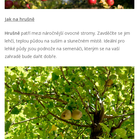
Jak na hrušně
Hrušně
patří mezi náročnější ovocné stromy. Zavděčíte se jim
lehčí, teplou půdou na suším a slunečném místě. Ideální pro
lehké půdy jsou podnože na semenáči, kterým se na vaší
zahradě bude dařit dobře.