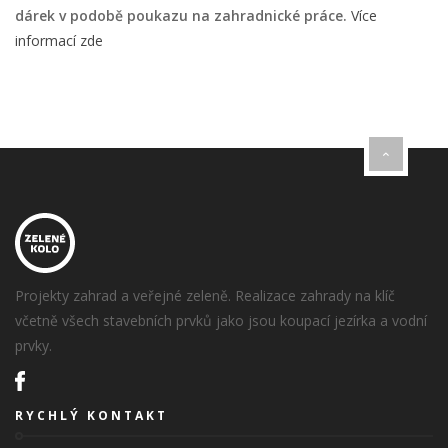
dárek v podobě poukazu na zahradnické práce.
Více
informací zde
Projekty zahrad a veřejné zeleně. Realizace zahrady na klíč
včetně všech stavebních prvků jako jsou koupací jezírka a vodní
prvky.
RYCHLÝ KONTAKT