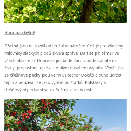
Hurá na třešně
Třešně
jsou na rozdíl od hrušní nenáročné. Což je pro všechny
milovníky sladkých plodů skvělá zpráva. Daří se jim téměř ve
všech oblastech. Dobře se jim bude dařit v půdě bohaté na
živiny, propustné, teplé a s malým obsahem vápníku. Věděli jste,
že
třešňové pecky
jsou velmi užitečné? Dokáží dlouho udržet
teplo a používají se jako výplně polštářků. Polštářky s
třešňovými peckami ve vteřině uleví od bolesti.