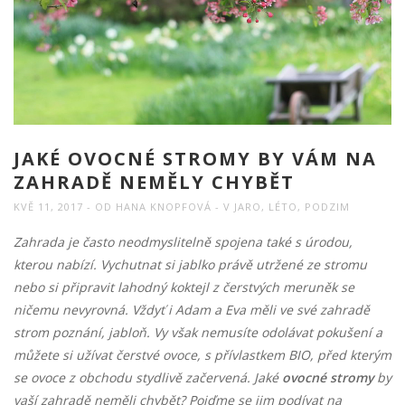
JAKÉ OVOCNÉ STROMY BY VÁM NA
ZAHRADĚ NEMĚLY CHYBĚT
KVĚ 11, 2017
OD
HANA KNOPFOVÁ
V
JARO
,
LÉTO
,
PODZIM
Zahrada je často neodmyslitelně spojena také s úrodou,
kterou nabízí. Vychutnat si jablko právě utržené ze stromu
nebo si připravit lahodný koktejl z čerstvých meruněk se
ničemu nevyrovná. Vždyť i Adam a Eva měli ve své zahradě
strom poznání, jabloň. Vy však nemusíte odolávat pokušení a
můžete si užívat čerstvé ovoce, s přívlastkem BIO, před kterým
se ovoce z obchodu stydlivě začervená. Jaké
ovocné stromy
by
vaší zahradě neměli chybět? Pojďme se jim podívat na