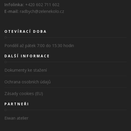
Infolinka:
+420 602 711 602
E-mail:
radbych@zelenekolo.cz
OTEVÍRACÍ DOBA
Pondělí až pátek 7:00 do 15:30 hodin
DALŠÍ INFORMACE
Dokumenty ke stažení
Ochrana osobních údajů
Zásady cookies (EU)
PARTNEŘI
Eiwan atelier